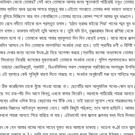
িমান কেনো তোমার? সেই কবে তোমাকে আসার জন্য ক্ষুদেবার্তা পাঠিয়েছি তবুও তোমার 
র ব্যথিত হৃদয় দুঃখের সাগরে হাবুডুবু খায়।এইতো গতরাতে তোমার কথা ভাবতে ভাবতে ঘ
 বুলিয়ে দিচ্ছিলে আর গান শোনাচ্ছিলে।তোমার হাতের কোমল স্পর্শে আমার ঘুম ভাঙালে। আ
 রেখে নদীতে নাইবো বলে প্রস্তুত হলাম। ‘হঠাত ভ্রমর কইয়ো গিয়া’ গানের শব্দে ঘুম ভা
াশ হলাম। ভাবলাম সত্যিই তুমি আসবে না। তুমি যদি চিন, যুক্ত্যরাজ্য কিংবা রাশিয়া থে
 আর সাহস হলো না। তোমাকে কাছে পাবার ব্যাকুলতা দিন দিন বেড়েই চলছে। মাঝে মাঝে কল
 যেদিন আসবে সে দিন তোমাকে লালগালিচা সংবর্ধনা দেয়া হবে। তাই স্থানীয় গুণী ও বিশিষ
নজর দেখার জন্য অনেক উৎকণ্ঠা নিয়ে অপেক্ষা করছে।স্থানীয় কলেজ অধ্যক্ষকে তোমা
্ধান্ত নিয়েছি কলেজের মুক্তমঞ্চেই তোমাকে সংবর্ধনা দেবো। পুলিশ প্রশাসনকেও জানানো হ
তাছাড়া রেডক্রিসেন্ট, স্কাউট , বিএনসিসিসহ সকল সেবামূলক প্রতিষ্ঠানের সদস্যবৃন্দ উ
ব্যপারে কেউ সুনিদৃষ্ট ধারণা দিতে পারছে না। সংবর্ধনা অনুষ্ঠানটি শুরু হবে শান্তির 
 ঠিক করেছিলাম তাকে খুঁজে পাওয়া যাচ্ছে না। ছেলেটির বয়স আনুমানিক পনের-ষোল হব
ছে গত চার-পাঁচ দিন আগে কিন্তু এখনো বাসায় ফিরেনি। ময়নাকে পাঠিয়েছি পায়রা আনত
র মধ্যে এদিক ওদিক উড়ে বেড়ানোর শখ উঁকি দেয়। তাই হয়তো সুযোগ পেয়ে পায়রাগুলো
আমার বিরুদ্ধে আইনানুগ ব্যবস্থা নেবে। আমি কিছুটা শঙ্কিত; তবে আশা ছাড়িনি। আ
 কখনো পায়রা আনতে গিয়ে হারিয়ে না যায়। এইভাবেই নানা জল্পনা কল্পনার মধ্য দিয়ে দিন
 কে যেন আমার নামের সাথে সাহেব যুক্ত করে আমাকে ডাকছে। অচেনা কণ্ঠ! তবে আন্দাজ
লো অজানা কণ্ঠ। আমি তার ডাকে সাড়া দেওয়ার জন্য বিছানা থেকে উঠলাম। তারপর কিছ