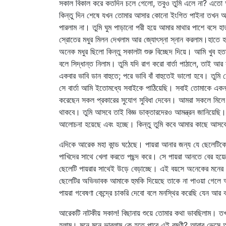
সকাল বিকাল করে কতদিন চলে গেলো, তবুও তুমি এলে না? এতো অভ
কিন্তু দিন শেষে যখন তোমার আসার কোনো ইংগিত পাইনা তখন আমা
পারলাম না। তুমি ঘুম পাড়ানো পরী হয়ে আমার মাথার পাশে বসে হাত
স্রোতের মধুর মিলন দেখলাম আর জ্যোৎস্না স্নান করলাম।হাতে হাত
অনেক মধুর ছিলো কিন্তু সকালটা শুরু বিচ্ছেদ দিয়ে। আমি খুব হত
বলে সিদ্ধান্ত নিলাম। তুমি যদি রাগ করো বার্তা পাঠালে, তাই
একবার ভাবি ডান বাহুতে; পরে ভাবি বাঁ বাহুতেই ভালো হবে। তুমি
সে বার্তা আমি ইতোমধ্যে সবাইকে পাঠিয়েছি। সবাই তোমাকে এক
করেছেন সকল প্রকারের সুযোগ সুবিধা দেবেন। আমরা সকলে মিলে সিদ
থাকবে। তুমি আসবে তাই বিজ্ঞ ডাক্তারদেরও আমন্ত্রন জানিয়েছি। 
আলোচনা হয়েছে এবং হচ্ছে। কিন্তু তুমি কবে আমার কাছে আসবে এই 
এদিকে আরেক মহা কান্ড ঘঠেছে। পায়রা আনার জন্য যে ছেলেটিকে
পাখিদের সাথে খেলা করতে পছন্দ করে। সে পায়রা আনতে বের হয়ে
ছেলেটি পায়রার সাথেই উড়ে বেড়াচ্ছে। এই বয়সে অনেকের মনে
ছেলেটির অভিভাবক আমাকে হুমকি দিয়েছে তাকে না পাওয়া গেলে 
পায়রা গবেষণা কেন্দ্রে চাকরি দেবো বলে মনস্থির করেছি যেন আর
আরেকটি নাটকীয় সকাল! বিছানায় শুয়ে তোমার কথা ভাবছিলাম। তখন
হলাম। মনে মনে ভাবলাম কে হতে পারে এই রমণী? আবার ভেসে আস