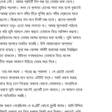
দেখা নেই। আমার প্রতিটি দিন শুরু হয় তোমার কথা ভেবে।
ুমিয়ে পড়লাম। কখন যে ক্লান্ত চোখের পাতা বন্ধ হলো বুঝতেই
মরা দু’জন কংশ নদীর তীরে পূর্ণিমা রাতে নদীর স্রোতের সাথে
ঙলো। বিচ্ছেদের গান শুনে দিনটি শুরু হলো। রাতের স্বপ্নটা
কে আসতে তবুও এতো সময় লাগতো না। আবার ক্ষুদেবার্তা পাঠাবো
্পনা করি তুমি আসলে কোন বাহুতে তোমাকে নিয়ে আলিঙ্গন করবো।
্ট ব্যক্তিদের সাথে তোমার আসার ব্যপারে কথা বলেছি। তুমি আসবে
র আসার ব্যপারে অবহিত করেছি। উনি আমাদেরকে আশ্বস্ত
য়েছে। পুরো মঞ্চ ক্লোজ সার্কিট ক্যামেরা দ্বারা নিয়ন্ত্রিত
পস্থিত থাকবেন। বিভিন্ন গণমাধ্যমেও তোমাকে নিয়ে অনেক
প্রতীক পায়রা আকাশে উড়িয়ে দেয়ার মধ্য দিয়ে।
ে। তার নাম ময়না । গায়ের রঙ শ্যামলা । সে ছোটো থেকেই
ে শুনতে হাস্যকর মনে হলেও এইটাই সত্য। সবাই ধারণা করছে
র সাথে উড়ে চলে গিয়েছে অজানা কোনো লোকালয়ে। অন্যদিকে
মার ধারাণা তুমি আসার আগেই ছেলেটি চলে আসবে। সে আসলে তাকে
গুলো অতিবাহিত করছি।
 করতে পেরেছিলাম যে কণ্ঠটি কোনো সুন্দরী বালার। আমি বিস্মিত
ুটা অজানা ভয় নিয়ে দরজার খিলটা খুলে দিলাম। খুলতেই দেখি