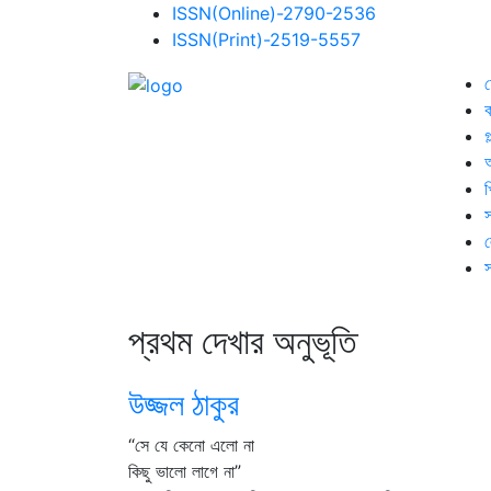
ISSN(Online)-2790-2536
ISSN(Print)-2519-5557
ক
গ
খ
স
স
প্রথম দেখার অনুভূতি
উজ্জল ঠাকুর
“সে যে কেনো এলো না
কিছু ভালো লাগে না”