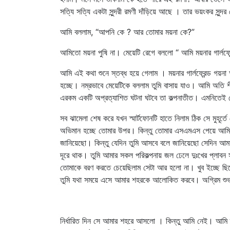
সত্যি সত্যি একটা সুন্দরী রমণী দাঁড়িয়ে আছে । তার ভয়ংকর সুন
আমি বললাম, “আপনি কে ? আর তোমার ময়না কে?”
আমিতো ময়না পুষি না। মেয়েটি রেগে বললো “ আমি ময়নার গার্লফ
আমি এই কথা শুনে স্তব্ধ হয়ে গেলাম । ময়নার গার্লফ্রেন্ড গয়না
হচ্ছে। নম্রভাবে মেয়েটিকে বললাম তুমি বাসায় যাও। আমি অতি শীঘ্
এরকম একটি অপ্রত্যাশিত ঘটনা ঘটবে তা কল্পনাতীত। এমনিতেই তো
সব ঝামেলা শেষ করে যখন স্মার্টফোনটি হাতে নিলাম ঠিক সে মু
অভিমান হচ্ছে তোমার উপর। কিন্তু তোমার এসএমএস পেয়ে আমি আব
জানিয়েছো। কিন্তু যেদিন তুমি আসবে বলে জানিয়েছো সেদিন আ
দূরে থাক। তুমি আমার সকল পরিকল্পনায় জল ঢেলে দুঃখের প্লাবন 
তোমাকে বরণ করতে চেয়েছিলাম সেটা আর হলো না। খুব ইচ্ছে ছিল
তুমি যথা সময়ে এসে আমার শহরকে আলোকিত করবে। অগ্রিম শু
নির্ধারিত দিন সে আমার শহরে আসলো । কিন্তু আমি নেই। আমি 