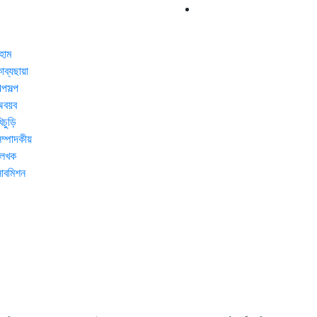
হোম
াব্যছায়া
ল্পসল্প
অবয়ব
িচুড়ি
ম্পাদকীয়
লেখক
াবমিশন