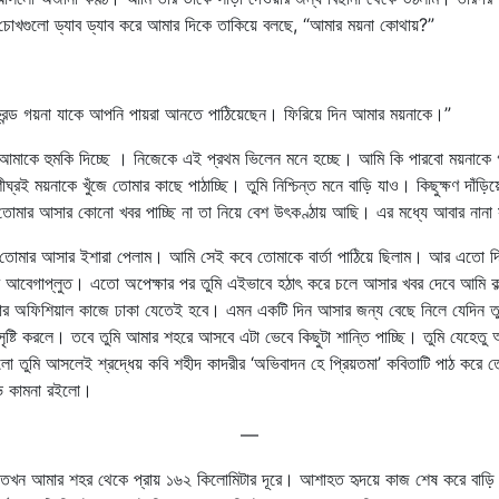
্দর চোখগুলো ড্যাব ড্যাব করে আমার দিকে তাকিয়ে বলছে, “আমার ময়না কোথায়?”
্রেন্ড গয়না যাকে আপনি পায়রা আনতে পাঠিয়েছেন। ফিরিয়ে দিন আমার ময়নাকে।”
 আমাকে হুমকি দিচ্ছে । নিজেকে এই প্রথম ভিলেন মনে হচ্ছে। আমি কি পারবো ময়নাকে গয়না
রই ময়নাকে খুঁজে তোমার কাছে পাঠাচ্ছি। তুমি নিশ্চিন্ত মনে বাড়ি যাও। কিছুক্ষণ দাঁড়
মার আসার কোনো খবর পাচ্ছি না তা নিয়ে বেশ উৎকণ্ঠায় আছি। এর মধ্যে আবার নানা সমস
হূর্তে তোমার আসার ইশারা পেলাম। আমি সেই কবে তোমাকে বার্তা পাঠিয়ে ছিলাম। আর এত
েগাপ্লুত। এতো অপেক্ষার পর তুমি এইভাবে হঠাৎ করে চলে আসার খবর দেবে আমি কল্পনাও
মার অফিশিয়াল কাজে ঢাকা যেতেই হবে। এমন একটি দিন আসার জন্য বেছে নিলে যেদিন 
সৃষ্টি করলে। তবে তুমি আমার শহরে আসবে এটা ভেবে কিছুটা শান্তি পাচ্ছি। তুমি যেহেতু
ো তুমি আসলেই শ্রদ্ধেয় কবি শহীদ কাদরীর ‘অভিবাদন হে প্রিয়তমা’ কবিতাটি পাঠ করে 
ভ কামনা রইলো।
—
তখন আমার শহর থেকে প্রায় ১৬২ কিলোমিটার দূরে। আশাহত হৃদয়ে কাজ শেষ করে বাড়ি 