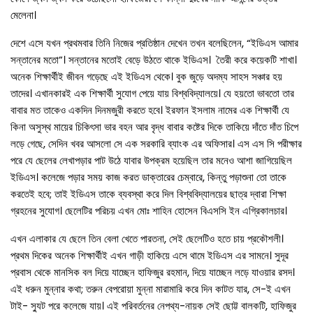
মেলেনা।
দেশে এসে যখন প্রথমবার তিনি নিজের প্রতিষ্ঠান দেখেন তখন বলেছিলেন, “ইডিএস আমার
সন্তানের মতো”। সন্তানের মতোই বেড়ে উঠতে থাকে ইডিএস। তৈরী করে কয়েকটি শাখা।
অনেক শিক্ষার্থীই জীবন গড়েছে এই ইডিএস থেকে। বুক জুড়ে অদম্য সাহস সঞ্চার হয়
তাদের। এখানকারই এক শিক্ষার্থী সুযোগ পেয়ে যায় বিশ্ববিদ্যালয়ে। যে হয়তো ভাবতো তার
বাবার মত তাকেও একদিন দিনমজুরী করতে হবে। ইরফান ইসলাম নামের এক শিক্ষার্থী যে
কিনা অসুস্থ মায়ের চিকিৎসা ভার বহন আর বৃদ্ধ বাবার কষ্টের দিকে তাকিয়ে দাঁতে দাঁত চিপে
লড়ে গেছে, সেদিন খবর আসলো সে এক সরকারি ব্যাংক এর অফিসার। এস এস সি পরীক্ষার
পরে যে ছেলের লেখাপড়ার পাট উঠে যাবার উপক্রম হয়েছিল তার মনেও আশা জাগিয়েছিল
ইডিএস। কলেজে পড়ার সময় কাজ করত ডাক্তারের চেম্বারে, কিন্তু পড়াশুনা তো তাকে
করতেই হবে; তাই ইডিএস তাকে ব্যবস্থা করে দিল বিশ্ববিদ্যালয়ের ছাত্র দ্বারা শিক্ষা
গ্রহনের সুযোগ। ছেলেটির পরিচয় এখন মোঃ শাহিন হোসেন বিএসসি ইন এগ্রিকালচার।
এখন এলাকার যে ছেলে তিন বেলা খেতে পারতনা, সেই ছেলেটিও হতে চায় প্রকৌশলী।
প্রথম দিকের অনেক শিক্ষার্থীই এখন গাড়ী হাকিয়ে এসে থামে ইডিএস এর সামনে। সুদূর
প্রবাস থেকে মানসিক বল দিয়ে যাচ্ছেন হাফিজুর রহমান, দিয়ে যাচ্ছেন লড়ে যাওয়ার রসদ।
এই ধরুন মুন্নার কথা; তরুন বেপরোয়া মুন্না মারামারি করে দিন কাটত যার, সে-ই এখন
টাই- স্যুট পরে কলেজে যায়। এই পরিবর্তনের নেপথ্য-নায়ক সেই ছোট্ট বালকটি, হাফিজুর