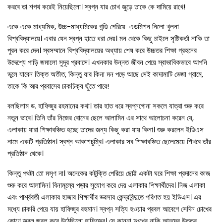
করবে তা শপথ করেই নিয়েছিলো। স্বপ্ন যার চোখ জুড়ে তাকে কে দামিয়ে রাখে!
একে একে মাধ্যমিক, উচ্চ-মাধ্যমিকের গন্ডি পেরিয়ে এডমিশন নিলো খুলনা
বিশ্ববিদ্যালয়ে। এবার যেন স্বপ্ন হাতে ধরা দেয়। মন থেকে কিছু চাইলে সৃষ্টিকর্তা নাকি তা
পুরন করে দেন। স্বসম্মানে বিশ্ববিদ্যালয়ের অধ্যায় শেষ করে উচ্চতর শিক্ষা গ্রহনের
উদ্দেশ্যে পাড়ি জমালো সুদূর প্রবাসে। এখনকার উন্নত জীবন পেয়ে স্বাভাবিকভাবে আপনি
ভূলে যাবেন তিক্ত অতীত, কিন্তু যার কিনা মন পড়ে আছে সেই কাদামাটি ভেজা গ্রামে,
তাকে কি আর প্রবাসের চাকচিক্য ছুঁতে পারে!
বলছিলাম ড. হাফিজুর রহমানের কথা। তার হাত ধরে স্বপ্নগোনা সকলে যাত্রা শুরু করে
নতুন ভাবে। তিনি তাঁর নিজের বোনের ছেলে আলামিন এর সাথে আলোচনা করেন যে,
এলাকায় যারা শিক্ষাবঞ্চিত হচ্ছে তাদের জন্য কিছু করা যায় কিনা। শুরু করলেন ইডিএস
নামে একটি প্রতিষ্ঠান। স্বপ্ন আকাশচুম্বি। এলাকার সব শিক্ষাবঞ্চিত ছেলেমেয়ে শিখবে তাঁর
প্রতিষ্ঠান থেকে।
কিন্তু পথটা তো মসৃণ না। অনেকের কটুক্তি পেরিয়ে ছোট্ট একটা ঘরে শিক্ষা প্রদানের কাজ
শুরু করে আলামিন। বিনামূল্যে পড়ার সুযোগ করে দেয় এলাকার শিক্ষার্থীদের। নিজ এলাকা
এবং পার্শ্ববর্তী এলাকার হাজার শিক্ষার্থীর ভরসার কেন্দ্রবিন্দুতে পরিণত হয় ইডিএস। এর
মধ্যে চাকরি পেয়ে যায় হাফিজুর রহমান। স্বপ্ন সত্যি হওয়ার প্রবল আবেগে সেদিন চোখের
কোণে জ্বল জ্বল করে উঠেছিলো হাফিজের। সে কান্না দুঃখের নাকি আনন্দের উত্তর