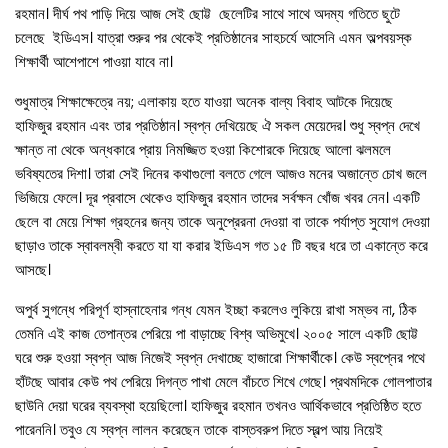
রহমান।‌ দীর্ঘ পথ পাড়ি দিয়ে আজ সেই ছোট্ট ছেলেটির সাথে সাথে অদম্য গতিতে ছুটে
চলেছে ইডিএস। যাত্রা শুরুর পর থেকেই প্রতিষ্ঠানের সাহচর্যে আসেনি এমন অল্পবয়স্ক
শিক্ষার্থী আশেপাশে পাওয়া যাবে না।
শুধুমাত্র শিক্ষাক্ষেত্রে নয়; এলাকায় হতে যাওয়া অনেক বাল্য বিবাহ আটকে দিয়েছে
হাফিজুর রহমান এবং তার প্রতিষ্ঠান। স্বপ্ন দেখিয়েছে ঐ সকল মেয়েদের। শুধু স্বপ্ন দেখে
ক্ষান্ত না থেকে অন্ধকারে প্রায় নিমজ্জিত হওয়া কিশোরকে দিয়েছে আলো ঝলমলে
ভবিষ্যতের দিশা। তারা সেই দিনের কথাগুলো বলতে গেলে আজও মনের অজান্তে চোখ জলে
ভিজিয়ে ফেলে। দূর প্রবাসে থেকেও হাফিজুর রহমান তাদের সর্বক্ষন খোঁজ খবর নেন। একটি
ছেলে বা মেয়ে শিক্ষা গ্রহনের জন্য তাকে অনুপ্রেরনা দেওয়া বা তাকে পর্যাপ্ত সুযোগ দেওয়া
ছাড়াও তাকে স্বাবলম্বী করতে যা যা করার ইডিএস গত ১৫ টি বছর ধরে তা একান্তে করে
আসছে।
অপুর্ব সুগন্ধে পরিপূর্ণ হাস্নাহেনার গন্ধ যেমন ইচ্ছা করলেও লুকিয়ে রাখা সম্ভব না, ঠিক
তেমনি এই কাজ তেপান্তর পেরিয়ে পা বাড়াচ্ছে বিশ্ব অভিমুখে। ২০০৫ সালে একটি ছোট্ট
ঘরে শুরু হওয়া স্বপ্ন আজ নিজেই স্বপ্ন দেখাচ্ছে হাজারো শিক্ষার্থীকে। কেউ স্বপ্নের পথে
হাঁটছে আবার কেউ পথ পেরিয়ে দিগন্ত পাখা মেলে বাঁচতে শিখে গেছে। প্রথমদিকে গোলপাতার
ছাউনি দেয়া ঘরের ব্যবস্থা হয়েছিলো। হাফিজুর রহমান তখনও আর্থিকভাবে প্রতিষ্ঠিত হতে
পারেননি। তবুও যে স্বপ্ন লালন করেছেন তাকে বাস্তবরুপ দিতে স্বল্প আয় নিয়েই