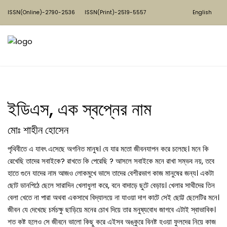
ISSN(Online)-2790-2536
ISSN(Print)-2519-5557
English
ইডিএস, এক স্বপ্নের নাম
মোঃ শাহীন হোসেন
পৃথিবীতে এ যাবৎ এসেছে অগনিত মানুষ। যে যার মতো জীবনযাপন করে চলেছে। মনে কি
রেখেছি তাদের সবাইকে? রাখতে কি পেরেছি ? আসলে সবাইকে মনে রাখা সম্ভব নয়, তবে
হাতে গুনে যাদের নাম আজও লোকমুখে ভাসে তাদের বেশীরভাগ কাজ মানুষের জন্য। একটা
ছোট ডানপিঠে ছেলে সারাদিন খেলাধুলা করে, বনে বাদাড়ে ছুটে বেড়ায়। খেলার সাথীদের তিন
বেলা খেতে না পারা অথবা একসাথে বিদ্যালয়ে না যাওয়া দাগ কাটে সেই ছোট্ট ছেলেটির মনে।
জীবন যে দেখেছে চর্মচক্ষু ছাড়িয়ে মনের চোখ দিয়ে তার মনুষ্যবোধ জাগবে এটাই স্বাভাবিক।
শত কষ্ট হলেও সে জীবনে ভালো কিছু করে এইসব অঙ্কুরে বিনষ্ট হওয়া ফুলদের নিয়ে কাজ