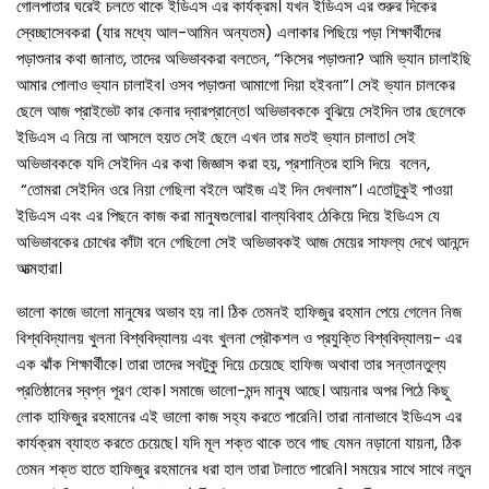
গোলপাতার ঘরেই চলতে থাকে ইডিএস এর কার্যক্রম। যখন ইডিএস এর শুরুর দিকের
স্বেচ্ছাসেবকরা (যার মধ্যে আল-আমিন অন্যতম) এলাকার পিছিয়ে পড়া শিক্ষার্থীদের
পড়াশুনার কথা জানাত, তাদের অভিভাবকরা বলতেন, “কিসের পড়াশুনা? আমি ভ্যান চালাইছি
আমার পোলাও ভ্যান চালাইব। ওসব পড়াশুনা আমাগো দিয়া হইবনা”। সেই ভ্যান চালকের
ছেলে আজ প্রাইভেট কার কেনার দ্বারপ্রান্তে। অভিভাবককে বুঝিয়ে সেইদিন তার ছেলেকে
ইডিএস এ নিয়ে না আসলে হয়ত সেই ছেলে এখন তার মতই ভ্যান চালাত। সেই
অভিভাবককে যদি সেইদিন এর কথা জিজ্ঞাস করা হয়, প্রশান্তির হাসি দিয়ে বলেন,
“তোমরা সেইদিন ওরে নিয়া গেছিলা বইলে আইজ এই দিন দেখলাম”। এতোটুকুই পাওয়া
ইডিএস এবং এর পিছনে কাজ করা মানুষগুলোর। বাল্যবিবাহ ঠেকিয়ে দিয়ে ইডিএস যে
অভিভাবকের চোখের কাঁটা বনে গেছিলো সেই অভিভাবকই আজ মেয়ের সাফল্য দেখে আনন্দে
আত্মহারা।
ভালো কাজে ভালো মানুষের অভাব হয় না। ঠিক তেমনই হাফিজুর রহমান পেয়ে গেলেন নিজ
বিশ্ববিদ্যালয় খুলনা বিশ্ববিদ্যালয় এবং খুলনা প্রৌকশল ও প্রযুক্তি বিশ্ববিদ্যালয়- এর
এক ঝাঁক শিক্ষার্থীকে। তারা তাদের সবটুকু দিয়ে চেয়েছে হাফিজ অথাবা তার সন্তানতুল্য
প্রতিষ্ঠানের স্বপ্ন পূরণ হোক। সমাজে ভালো-মন্দ মানুষ আছে। আয়নার অপর পিঠে কিছু
লোক হাফিজুর রহমানের এই ভালো কাজ সহ্য করতে পারেনি। তারা নানাভাবে ইডিএস এর
কার্যক্রম ব্যাহত করতে চেয়েছে। যদি মূল শক্ত থাকে তবে গাছ যেমন নড়ানো যায়না, ঠিক
তেমন শক্ত হাতে হাফিজুর রহমানের ধরা হাল তারা টলাতে পারেনি। সময়ের সাথে সাথে নতুন