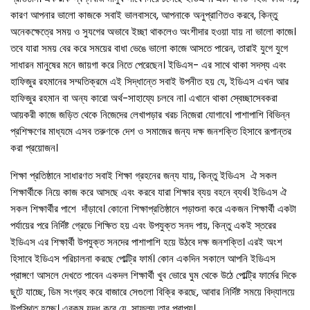
কারণ আপনার ভালো কাজকে সবাই ভালবাসবে, আপনাকে অনুপ্রাণিতও করবে, কিন্তু
অনেকক্ষেত্রে সময় ও সুযগের অভাবে ইচ্ছা থাকলেও অংশীদার হওয়া যায় না ভালো কাজে।
তবে যারা সময় বের করে সময়ের বাধা ভেঙে ভালো কাজে আসতে পারেন, তারাই যুগে যুগে
সাধারন মানুষের মনে জায়গা করে নিতে পেরেছেন। ইডিএস- এর সাথে থাকা সদস্য এবং
হাফিজুর রহমানের সম্মতিক্রমে এই সিদ্ধান্তে সবাই উপনীত হয় যে, ইডিএস এখন আর
হাফিজুর রহমান বা অন্য কারো অর্থ-সাহায্যে চলবে না। এখানে থাকা স্বেচ্ছাসেবকরা
আয়করী কাজে জড়িত থেকে নিজেদের লেখাপড়ার খরচ নিজেরা যোগাবে। পাশাপাশি বিভিন্ন
প্রশিক্ষণের মাধ্যমে এসব তরুণকে দেশ ও সমাজের জন্য দক্ষ জনশক্তি হিসাবে রূপান্তর
করা প্রয়োজন।
শিক্ষা প্রতিষ্ঠানে সাধারণত সবাই শিক্ষা গ্রহনের জন্য যায়, কিন্তু ইডিএস ঐ সকল
শিক্ষার্থীকে নিয়ে কাজ করে আসছে এবং করবে যারা শিক্ষার ব্যয় বহনে ব্যর্থ। ইডিএস ঐ
সকল শিক্ষার্থীর পাশে দাঁড়াবে। কোনো শিক্ষাপ্রতিষ্ঠানে পড়াশুনা করে একজন শিক্ষার্থী একটা
পর্যায়ের পরে নির্দিষ্ট গ্রেডে শিক্ষিত হয় এবং উপযুক্ত সনদ পায়, কিন্তু একই স্তরের
ইডিএস এর শিক্ষার্থী উপযুক্ত সনদের পাশাপাশি হয়ে উঠবে দক্ষ জনশক্তি। এরই অংশ
হিসাবে ইডিএস পরিচালনা করছে পোল্ট্রি ফার্ম। কোন একদিন সকালে আপনি ইডিএস
প্রাঙ্গণে আসলে দেখতে পাবেন একদল শিক্ষার্থী খুব ভোরে ঘুম থেকে উঠে পোল্ট্রি ফার্মের দিকে
ছুটে যাচ্ছে, ডিম সংগ্রহ করে বাজারে সেগুলো বিক্রি করছে, আবার নির্দিষ্ট সময়ে বিদ্যালয়ে
উপস্থিত হচ্ছে। এরকম যুদ্ধ করে যে, সাফল্য তার প্রাপ্য।