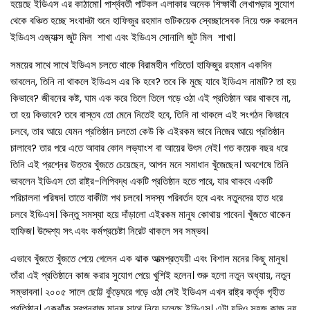
হয়েছে ইডিএস এর কাঠামো। পার্শ্ববর্তী পাটকল এলাকার অনেক শিক্ষার্থী লেখাপড়ার সুযোগ
থেকে বঞ্চিত হচ্ছে সংবাদটা শুনে হাফিজুর রহমান গুটিকয়েক স্বেচ্ছাসেবক নিয়ে শুরু করলেন
ইডিএস এজ্যাক্স জুট মিল শাখা এবং ইডিএস সোনালি জুট মিল শাখা।
সময়ের সাথে সাথে ইডিএস চলতে থাকে বিরামহীন গতিতে। হাফিজুর রহমান একদিন
ভাবলেন, তিনি না থাকলে ইডিএস এর কি হবে? তবে কি মুছে যাবে ইডিএস নামটি? তা হয়
কিভাবে? জীবনের কষ্ট, ঘাম এক করে তিলে তিলে গড়ে ওঠা এই প্রতিষ্ঠান আর থাকবে না,
তা হয় কিভাবে? তবে বাস্তব তো মেনে নিতেই হবে, তিনি না থাকলে এই সংগঠন কিভাবে
চলবে, তার আয়ে যেমন প্রতিষ্ঠান চলতো কেউ কি এইরকম ভাবে নিজের আয়ে প্রতিষ্ঠান
চালাবে? তার পরে এতে আবার কোন লভ্যাংশ বা আয়ের উৎস নেই। গত কয়েক বছর ধরে
তিনি এই প্রশ্নের উত্তর খুঁজতে চেয়েছেন, আপন মনে সমাধান খুঁজেছেন। অবশেষে তিনি
ভাবলেন ইডিএস তো রাষ্ট্র-লিপিবদ্ধ একটি প্রতিষ্ঠান হতে পারে, যার থাকবে একটি
পরিচালনা পরিষদ। তাতে বাকীটা পথ চলবে। সদস্য পরিবর্তন হবে এবং নতুনদের হাত ধরে
চলবে ইডিএস। কিন্তু সমস্যা হয়ে দাঁড়ালো এইরকম মানুষ কোথায় পাবেন। খুঁজতে থাকেন
হাফিজ। উদ্দেশ্য সৎ এবং কর্মপ্রচেষ্টা নিরেট থাকলে সব সম্ভব।
এভাবে খুঁজতে খুঁজতে পেয়ে গেলেন এক ঝাক আত্মপ্রত্যয়ী এবং বিশাল মনের কিছু মানুষ।
তাঁরা এই প্রতিষ্ঠানে কাজ করার সুযোগ পেয়ে খুশিই হলেন। শুরু হলো নতুন অধ্যায়, নতুন
সম্ভাবনা। ২০০৫ সালে ছোট্ট কুঁড়েঘরে গড়ে ওঠা সেই ইডিএস এখন রাষ্ট্র কর্তৃক গৃহীত
প্রতিষ্ঠান। একঝাঁক স্বপ্নবাজ মানুষ সাথে নিয়ে চলেছে ইডিএস। এটা যদিও সহজ কাজ নয়,