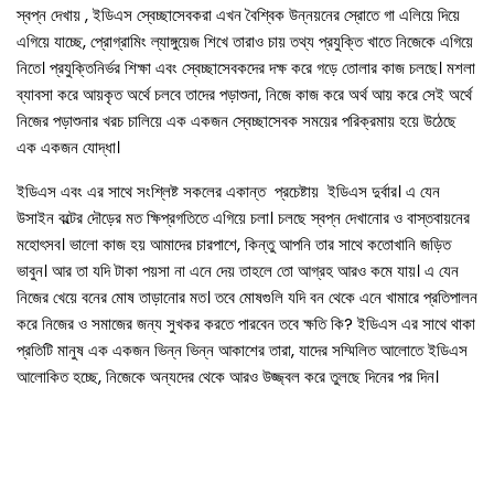
স্বপ্ন দেখায় , ইডিএস স্বেচ্ছাসেবকরা এখন বৈশ্বিক উন্নয়নের স্রোতে গা এলিয়ে দিয়ে
এগিয়ে যাচ্ছে, প্রোগ্রামিং ল্যাঙ্গুয়েজ শিখে তারাও চায় তথ্য প্রযুক্তি খাতে নিজেকে এগিয়ে
নিতে। প্রযুক্তিনির্ভর শিক্ষা এবং স্বেচ্ছাসেবকদের দক্ষ করে গড়ে তোলার কাজ চলছে। মশলা
ব্যাবসা করে আয়কৃত অর্থে চলবে তাদের পড়াশুনা, নিজে কাজ করে অর্থ আয় করে সেই অর্থে
নিজের পড়াশুনার খরচ চালিয়ে এক একজন স্বেচ্ছাসেবক সময়ের পরিক্রমায় হয়ে উঠেছে
এক একজন যোদ্ধা।
ইডিএস এবং এর সাথে সংশ্লিষ্ট সকলের একান্ত প্রচেষ্টায় ইডিএস দুর্বার। এ যেন
উসাইন বল্টের দৌড়ের মত ক্ষিপ্রগতিতে এগিয়ে চলা। চলছে স্বপ্ন দেখানোর ও বাস্তবায়নের
মহোৎসব। ভালো কাজ হয় আমাদের চারপাশে, কিন্তু আপনি তার সাথে কতোখানি জড়িত
ভাবুন। আর তা যদি টাকা পয়সা না এনে দেয় তাহলে তো আগ্রহ আরও কমে যায়। এ যেন
নিজের খেয়ে বনের মোষ তাড়ানোর মত। তবে মোষগুলি যদি বন থেকে এনে খামারে প্রতিপালন
করে নিজের ও সমাজের জন্য সুখকর করতে পারবেন তবে ক্ষতি কি? ইডিএস এর সাথে থাকা
প্রতিটি মানুষ এক একজন ভিন্ন ভিন্ন আকাশের তারা, যাদের সম্মিলিত আলোতে ইডিএস
আলোকিত হচ্ছে, নিজেকে অন্যদের থেকে আরও উজ্জ্বল করে তুলছে দিনের পর দিন।