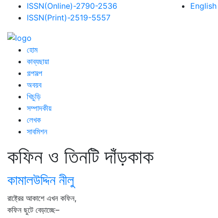
ISSN(Online)-2790-2536
English
ISSN(Print)-2519-5557
হোম
কাব্যছায়া
গল্পসল্প
অবয়ব
খিচুড়ি
সম্পাদকীয়
লেখক
সাবমিশন
কফিন ও তিনটি দাঁড়কাক
কামালউদ্দিন নীলু
রাষ্ট্রের আকাশে এখন কফিন,
কফিন ছুটে বেড়াচ্ছে–