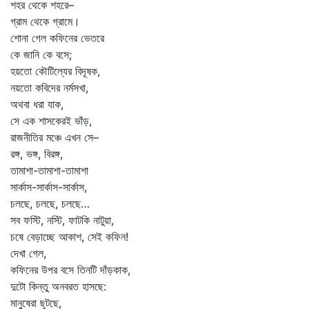
শহর থেকে শহরে–
গ্রাম থেকে গ্রামে।
শোনা গেল কফিনের ভেতরে
কে জানি কে বসে;
হয়তো কৌটিল্যের বিদূষক,
নয়তো কবিদের নর্মসখা,
অথবা ধরা যাক,
সে এক শাসকেরই ভাঁড়,
রাজনীতির মঞ্চে এখন সে–
রঙ্গ, ভঙ্গ, বিরঙ্গ,
তামাশা-তামাশা-তামাশা
সার্কাস-সার্কাস-সার্কাস,
চলছে, চলছে, চলছে…
সব ফস্টি, নস্টি, ফাটকি নাটুয়া,
চষে বেড়াচ্ছে আকাশ, সেই কফিন!
দেখা গেল,
কফিনের উপর বসে তিনটি দাঁড়কাক,
দুটো কিন্তু অনবরত হাসছে:
মানুষেরা ছুটছে,