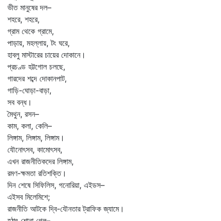
ভীত মানুষের দল–
শহরে, শহরে,
গ্রাম থেকে গ্রামে,
পাড়ায়, মহল্লায়, টং ঘরে,
হাবলু মাস্টারের চায়ের দোকানে।
প্রচণ্ড হট্টগোল চলছে,
গারদের শব্দে দোকানপাট,
গাড়ি-ঘোড়া-বাড়া,
সব বন্ধ।
মৈথুন, রসন–
কাম, কলা, কেলি–
লিঙ্গাম, লিঙ্গাম, লিঙ্গাম।
যৌনোৎসব, কামোৎসব,
এখন রাজনীতিকদের লিঙ্গাম,
রমণ-ক্ষমতা রতিশক্তি।
দিন শেষে সিফিলিস, গনোরিয়া, এইডস–
এইসব মিলেমিশে;
রাজনীতি আটকে দ্বি-যৌনতার ট্রাফিক জ্যামে।
হঠাৎ শোনা গেল–