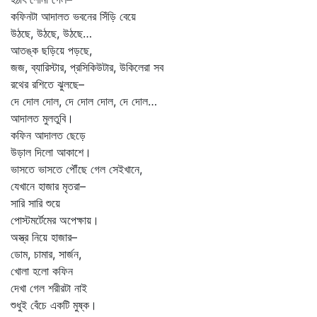
কফিনটা আদালত ভবনের সিঁড়ি বেয়ে
উঠছে, উঠছে, উঠছে…
আতঙ্ক ছড়িয়ে পড়ছে,
জজ, ব্যারিস্টার, প্রসিকিউটার, উকিলেরা সব
রথের রশিতে ঝুলছে–
দে দোল দোল, দে দোল দোল, দে দোল…
আদালত মুলতুবি।
কফিন আদালত ছেড়ে
উড়াল দিলো আকাশে।
ভাসতে ভাসতে পৌঁছে গেল সেইখানে,
যেখানে হাজার মৃতরা–
সারি সারি শুয়ে
পোস্টমর্টেমের অপেক্ষায়।
অস্ত্র নিয়ে হাজার–
ডোম, চামার, সার্জন,
খোলা হলো কফিন
দেখা গেল শরীরটা নাই
শুধুই বেঁচে একটি মুষ্ক।