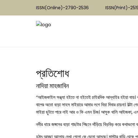
ISSN(Online)-2790-2536
ISSN(Print)-25
প্রতিশোধ
নাদিয়া মাহজাবিন
“আইজকাইল সন্ধ্যা হইতে না হইতেই চাইরদিক আন্ধাইর হইয়া যায়। কা
বাপের অতো বড়ো সাহস মাইয়ারে আমার লগে বিয়া দিবার চায়না। উল্
মাইয়া ছুটতে পারে নাই আর ও কি এমন চিজ। আসুক খালি আইজকা, এম
নদীর ধারে জঙ্গলের বড়ো গাছটার পিছনে দাঁড়িয়ে বিড়বিড় করে কথাগুলো
হঠাৎ আবছা আলোয় দেখা গেলো কে যেনো আসছে। মাস্টার বাড়ি থেকে প্র