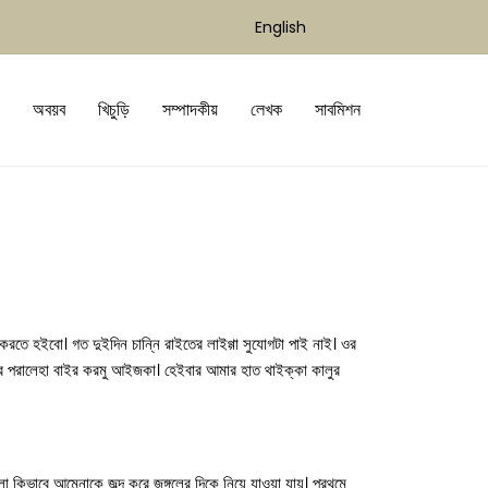
English
অবয়ব
খিচুড়ি
সম্পাদকীয়
লেখক
সাবমিশন
রতে হইবো। গত দুইদিন চান্নি রাইতের লাইগ্গা সুযোগটা পাই নাই। ওর
! ওর পরালেহা বাইর করমু আইজকা। হেইবার আমার হাত থাইক্কা কালুর
িভাবে আমেনাকে জব্দ করে জঙ্গলের দিকে নিয়ে যাওয়া যায়। প্রথমে