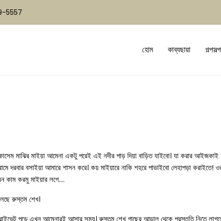
19-5557
হোম
কাব্যছায়া
গল্পসল্প
সেম মাঝির মাইয়া আমেনা একটু পরেই এই নদীর পাড় দিয়া বাড়িত যাইবো। যা করার আইজকাই ক
টা গেরামে দরবার বসাইয়া আমারে শাসন করে। কয় মাইয়ারে নাকি শহরে পাডাইবো লেহাপড়া করাইতে
ন কাম করমু মাইয়ার লগে….
 বলছে রুস্তম শেখ।
াইভেট পড়ে এখন আমেনারই আসার সময়। রুস্তম শেখ গাছের আড়াল থেকে প্রস্তুতি নিতে লাগলো ক