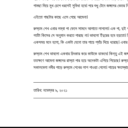
গামছা দিয়ে মুখ চেপে ধরলেই সুবিধা হবে। পরে শুধু টেনে জঙ্গলের ভেত
এইতো গাছটার কাছে এসে গেছে আমেনা।
রুস্তম শেখ এবার লম্বা পা ফেলে সামনে আগাতে লাগলো। এক পা, দুই পা
গর্তটা কিসের সে অনুমান করতে পারছে না। ভাবলো ইঁদুরের হবে হয়তো। ক
একসময় মনে হলো, কি একটা যেনো তার পায়ে প্যাঁচ দিয়ে ধরেছে। এব
রুস্তম শেখ ভাবলো একবার চিৎকার করে কাউকে ডাকবে। কিন্তু এই জঙ্গ
ততক্ষণে আমেনা জঙ্গলের রাস্তা পার হয়ে অনেকটা এগিয়ে গিয়েছে। রুস
সকালবেলা নদীর পাড়ে রুস্তম শেখের লাশ পাওয়া গেলো। পায়ের ক্ষতস্থানে 
তারিখ: নভেম্বর ৯, ২০২১