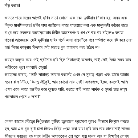
দাঁড় করায়।
জানতে পারে বিয়ের আগেই ছবির সাথে কোনো এক চরম দুর্ঘটনার শিকার হয়; অন্য এক
বিকৃত মানসিকতার। ছবির দাদা জামিলের কাছে যাতায়াত করা এক মানুষরূপী বর্বরের হাতে
বাধ্য হয়ে সকলের অজান্তে তার নিরীহ আত্মসমর্পণের গল্প সে বার বার চাইলেও বলতে
পারেনা জাহেদকে। সেই দূর্ঘটনায় ছবির গর্ভে আসা বাচ্চাটিকে পরে গর্ভপাত করে নষ্ট করে দেয়া
হয়। শিশুর কান্নায় কিভাবে সেই মায়ের বুক হাহাকার করে উঠবে না!
জাহেদ অনুভব করে সেই দুর্ঘটনায় ছবি ছিল নিতান্তই অসহায়, তাই সেই নির্মম সময় আর
অতীতকে ভুলে যাওয়াই শ্রেয়।
জাহেদের ভাষায়, “আমি সামান্য আঘাত করলেই এখন সে মুষড়ে পড়বে এবং তাতে আমার
মনের ঝাল মিটবে, কিন্তু ঐটুকুই, আর কোনো লাভ নেই। অপরপক্ষে, ইচ্ছে করলেই আমি
এখন ওকে আরো মঞ্জরিত করে তুলতে পারি, করতে পারি আরো সার্থক ও সুন্দর। তার জন্য
প্রয়োজন প্রেম ও ক্ষমা।”
লেখক জাহেদ চরিত্রে নিখুঁতভাবে ফুটিয়ে তুলেছেন প্রতারণা বুঝেও কিভাবে বিশ্বাস করতে
হয়, আর এক বুক ঘৃণা চাপা দিয়েও দিব্যি প্রেম করা যায়। ছবি আর তার ভালবাসাই তাদের
জীবনের সবচেয়ে বড় সত্য।কঠিন আঘাতকেও তো ভুলে যায় মানুষ আর যা বিস্মৃতির যোগ্য