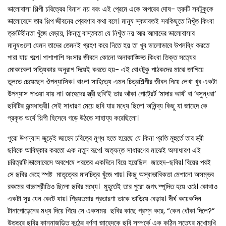
ভালোবাসা শিল্পী চরিত্রের বিনাশ নয় বরং এই প্রেমে একে অপরের দোষ- ত্রুটি সবটুকুকে
ভালোবেসে তার শিল্প জীবনের প্রেরণার কথা বলে। মানুষ স্বভাবতই সবকিছুতে নিখুঁত কিংবা
ত্রুটিহীনতা খুঁজে বেড়ায়, কিন্তু বাস্তবতা যে নিখুঁত নয় আর আমাদের ভালোবাসার
মানুষগুলো যেমন তাদের তেমনই গ্রহণ করে নিতে হয় তা খুব ভালোভাবে উপলব্ধি করতে
পারা যায় গল্পে। পাশাপাশি সংসার জীবনে কোনো অনাকাঙ্ক্ষিত কিংবা তিক্ত সত্যের
মোকাবেলা সত্যিকার অনুরাগ দিয়েই করতে হয়- এই বোধটুকু পাঠকদের মাঝে জাগিয়ে
তুলতে চেয়েছেন ঔপন্যাসিক। বাংলা সাহিত্যে এমন চিত্রশিল্পীর জীবন নিয়ে লেখা খুব একটা
উপন্যাস পাওয়া যায় না। জাহেদের স্ত্রী ছবি’ই তার আঁকা পোট্রের্ট ‘মাদার আর্থ’ বা ‘বসুন্ধরা’
ছবিটির জন্মধাত্রী। সেই সাধারণ মেয়ে ছবি যার মধ্যে ছিলো অনিন্দ্য কিছু যা জাহেদ কে
প্রকৃত অর্থে শিল্পী হিসেবে গড়ে উঠতে সাহায্য করেছিলো।
পুরো উপন্যাস জুড়েই জাহেদ চরিত্রে মুগ্ধ হতে হয়েছে যে কিনা প্রতি মুহুর্তে তার স্ত্রী
ছবিকে আবিষ্কার করতো এক নতুন রূপে। অত্যন্ত সাধারণের মাঝেই অসাধারণ এই
চরিত্রটি।ভালোবেসে অবশেষে শরতের একদিনে বিয়ে হয়েছিল জাহেদ-ছবির। বিয়ের পরই
সে ছবির দেহে স্পষ্ট মাতৃত্বের মানচিত্র খুঁজে পায়। কিছু অস্বাভাবিকতা মেশানো অসম্ভব
রকমের বাচ্চাপ্রীতিও ছিলো ছবির মধ্যে। মুহূর্তেই তার পুরো জগৎ স্পন্দিত হয়ে ওঠে। কোথাও
একটা সুর যেন কেটে যায়। প্রিয়তমার প্রতারণা তাকে তাড়িয়ে বেড়ায়। দীর্ঘ কয়েকদিন
টানাপোড়েনের মধ্য দিয়ে গিয়ে সে একসময় ছবির কাছে প্রশ্ন করে, “কেন ধোঁকা দিলে?”
উত্তরে ছবির কান্নাজড়িত কন্ঠের বর্ণনা জাহেদকে ছবি সম্পর্কে এক কঠিন সত্যের মুখোমুখি