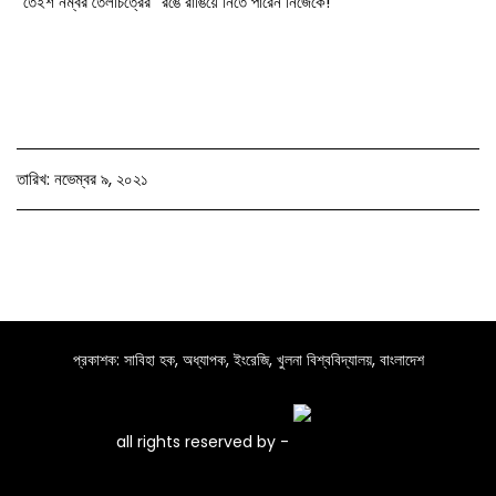
“তেইশ নম্বর তৈলচিত্রের” রঙে রাঙিয়ে নিতে পারেন নিজেকে!
তারিখ: নভেম্বর ৯, ২০২১
প্রকাশক: সাবিহা হক, অধ্যাপক, ইংরেজি, খুলনা বিশ্ববিদ্যালয়, বাংলাদেশ
all rights reserved by -