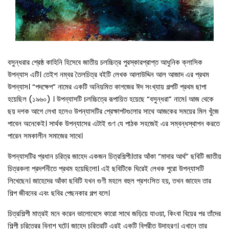
বসুন্ধরার শ্রেষ্ঠ কাহিনি হিসেবে জাতীয় চলচ্চিত্র পুরস্কারপ্রাপ্ত আধুনিক ক্লাসিক
উপন্যাস এটি। তেইশ নম্বর তৈলচিত্র বইটি লেখক আলাউদ্দিন আল আজাদ এর প্রথম
উপন্যাস। “পদক্ষেপ” নামের একটি অনিয়মিত কাগজের ঈদ সংখ্যায় গল্পটি প্রথম ছাপা
হয়েছিল (১৯৬০) । উপন্যাসটি চলচ্চিত্রে রূপায়িত হয়েছে “বসুন্ধরা” নামে। আজ থেকে
ছয় দশক আগে লেখা হলেও উপন্যাসটির প্রেক্ষাপটগুলোর সাথে আজকের সময়ের মিল খুঁজে
পাবেন অনেকেই। সার্থক উপন্যাসের এটাই গুণ যে পাঠক সহজেই এর সম্বন্ধস্থাপন করতে
পারেন সমকালীন সমাজের সাথে।
উপন্যাসটির প্রধান চরিত্র জাহেদ একজন চিত্রশিল্পী।তার আঁকা “মাদার আর্থ” ছবিটি জাতীয়
চিত্রকলা প্রদর্শনীতে প্রথম হয়েছিলো। এই ছবিটিকে ঘিরেই লেখক পুরো উপন্যাসটি
লিখেছেন। জাহেদের আঁকা ছবিটি যখন গুণী মহলে বহুল প্রশংসিত হয়, তখন জাহেদ তার
শিল্প জীবনের এবং ছবির পেছনকার গল্প বলে।
চিত্রশিল্পী মাত্রই মনে করেন ভালোবেসে কারো সাথে জড়িয়ে যাওয়া, কিংবা বিয়ের পর তাঁদের
শিল্পী চরিত্রের বিনাশ ঘটে। জাহেদ চরিত্রটি এরই একটি বিপরীত উদাহরণ। এখানে তার