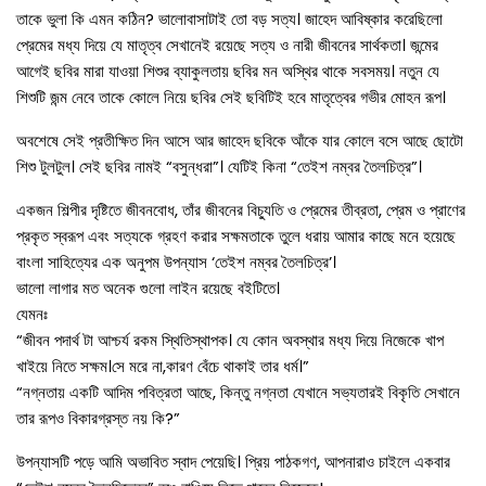
তাকে ভুলা কি এমন কঠিন? ভালোবাসাটাই তো বড় সত্য। জাহেদ আবিষ্কার করেছিলো
প্রেমের মধ্য দিয়ে যে মাতৃত্ব সেখানেই রয়েছে সত্য ও নারী জীবনের সার্থকতা। জন্মের
আগেই ছবির মারা যাওয়া শিশুর ব্যাকুলতায় ছবির মন অস্থির থাকে সবসময়। নতুন যে
শিশুটি জন্ম নেবে তাকে কোলে নিয়ে ছবির সেই ছবিটিই হবে মাতৃত্বের গভীর মোহন রূপ।
অবশেষে সেই প্রতীক্ষিত দিন আসে আর জাহেদ ছবিকে আঁকে যার কোলে বসে আছে ছোটো
শিশু টুলটুল। সেই ছবির নামই “বসুন্ধরা”। যেটিই কিনা “তেইশ নম্বর তৈলচিত্র”।
একজন শিল্পীর দৃষ্টিতে জীবনবোধ, তাঁর জীবনের বিচ্যুতি ও প্রেমের তীব্রতা, প্রেম ও প্রাণের
প্রকৃত স্বরূপ এবং সত্যকে গ্রহণ করার সক্ষমতাকে তুলে ধরায় আমার কাছে মনে হয়েছে
বাংলা সাহিত্যের এক অনুপম উপন্যাস ‘তেইশ নম্বর তৈলচিত্র’।
ভালো লাগার মত অনেক গুলো লাইন রয়েছে বইটিতে।
যেমনঃ
“জীবন পদার্থ টা আশ্চর্য রকম স্থিতিস্থাপক। যে কোন অবস্থার মধ্য দিয়ে নিজেকে খাপ
খাইয়ে নিতে সক্ষম।সে মরে না,কারণ বেঁচে থাকাই তার ধর্ম।”
“নগ্নতায় একটি আদিম পবিত্রতা আছে, কিন্তু নগ্নতা যেখানে সভ্যতারই বিকৃতি সেখানে
তার রূপও বিকারগ্রস্ত নয় কি?”
উপন্যাসটি পড়ে আমি অভাবিত স্বাদ পেয়েছি। প্রিয় পাঠকগণ, আপনারাও চাইলে একবার