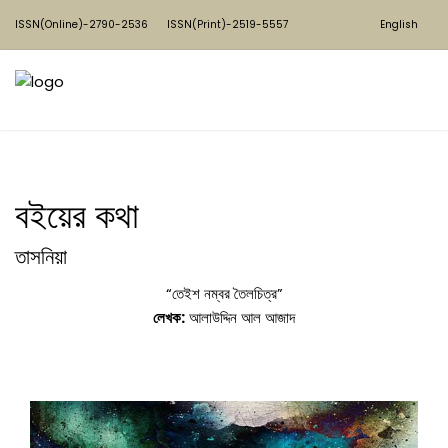
ISSN(Online)-2790-2536
ISSN(Print)-2519-5557
English
বইয়ের কথা
তাসনিয়া
“তেইশ নম্বর তৈলচিত্র”
লেখক:
আলাউদ্দিন আল আজাদ