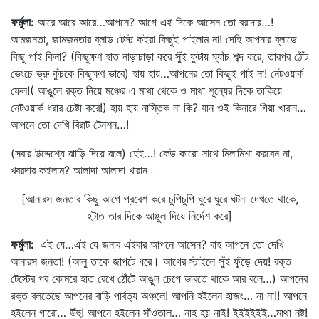
ফর্মুলা
:
আরে আরে আরে…আপনে? আগে এই দিকে আসেন তো ব্রাদার…!
আমজনতা, জামজনতার ব্লাড টেস্ট কইরা কিছুই পাইলাম না! দেহি আপনার ব্লাডে
কিছু পাই কিনা? (কিছুক্ষণ হাত নাড়াচাড়া করে সুঁই ফুটায় ঘ্যাঁচ শব্দ করে, তারপর ঠোঁট
ভেংচে ভ্রু কুঁচকে কিছুক্ষণ ভাবে) হায় হায়…আপনের তো কিছুই পাই না! নেটওয়ার্ক
ফেল!( আঙুলে রক্ত নিয়ে মঞ্চের এ মাথা থেকে ও মাথা শূন্যের দিকে তাকিয়ে
নেটওয়ার্ক ধরার চেষ্টা করে!) হায় হায় নাস্তিক না কি? যান ওই কিনারে গিয়া খারান…
আপনে তো দেখি বিরাট টেনশন…!
(সবার উদ্দেশ্যে ঝাড়ি দিয়ে বলে) হেই…! কেউ কারো সাথে মিলামিশা করবেন না,
খবরদার কইলাম? আলাদা আলাদা খারান।
[আনারস জনতার কিছু আগে প্রবেশ করে চুপিচুপি ঘুরে ঘুরে ঘটনা দেখতে থাকে,
হটাত তার দিকে আঙুল দিয়ে নির্দেশ করে]
ফর্মুলা
:
এই যে…এই যে জনাব এইবার আপনে আসেন? বাহ আপনে তো দেখি
আনারস জনতা! (আলু তাকে জাপটে ধরে। আগের স্টাইলে সুঁই ফুঁড়ে দেয়! রক্ত
টেস্টের পর কোমরে হাত রেখে ঠোঁটে আঙুল চেপে ভাবতে থাকে আর বলে…) আপনের
রক্ত বলতেছে আপনের বাড়ি পার্বত্য অঞ্চলে! আপনি হইলেন হাজং… না না!! আপনে
হইলেন গারো… উঁহু! আপনে হইলেন সাঁওতাল… নাহ হয় নাই! ইইইইইই…মাথা নষ্ট!