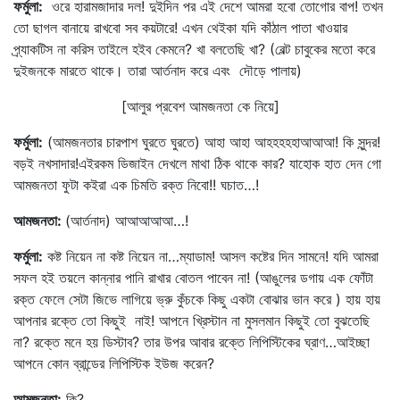
ফর্মুলা
:
ওরে হারামজাদার দল! দুইদিন পর এই দেশে আমরা হবো তোগোর বাপ! তখন
তো ছাগল বানায়ে রাখবো সব কয়টারে! এখন থেইকা যদি কাঁঠাল পাতা খাওয়ার
প্র্যাকটিস না করিস তাইলে হইব কেমনে? খা বলতেছি খা? (বেল্ট চাবুকের মতো করে
দুইজনকে মারতে থাকে। তারা আর্তনাদ করে এবং দৌড়ে পালায়)
[আলুর প্রবেশ আমজনতা কে নিয়ে]
ফর্মুলা
:
(আমজনতার চারপাশ ঘুরতে ঘুরতে) আহা আহা আহহহহহাআআআ! কি সুন্দর!
বড়ই নখসাদার!এইরকম ডিজাইন দেখলে মাথা ঠিক থাকে কার? যাহোক হাত দেন গো
আমজনতা ফুটা কইরা এক চিমতি রক্ত নিবো!! ঘচাত…!
আমজনতা
:
(আর্তনাদ) আআআআআ…!
ফর্মুলা
:
কষ্ট নিয়েন না কষ্ট নিয়েন না…ম্যাডাম! আসল কষ্টের দিন সামনে! যদি আমরা
সফল হই তয়লে কান্নার পানি রাখার বোতল পাবেন না! (আঙুলের ডগায় এক ফোঁটা
রক্ত ফেলে সেটা জিভে লাগিয়ে ভ্রু কুঁচকে কিছু একটা বোঝার ভান করে ) হায় হায়
আপনার রক্তে তো কিছুই নাই! আপনে খ্রিস্টান না মুসলমান কিছুই তো বুঝতেছি
না? রক্তে মনে হয় ডিস্টাব? তার উপর আবার রক্তে লিপিস্টিকের ঘ্রাণ…আইচ্ছা
আপনে কোন ব্রান্ডের লিপিস্টিক ইউজ করেন?
আমজনতা
:
কি?