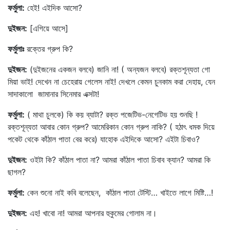
ফর্মুলা
:
হেই! এইদিক আসো?
দুইজন
:
[এগিয়ে আসে]
ফর্মুলাঃ
রক্তের গ্রুপ কি?
দুইজন
:
(দুইজনের একজন বলবে) জানি না! ( অন্যজন বলবে) রক্তশূন্যতা গো
মিয়া ভাই! দেখেন না চেহেরায় গেলেস নাই! দেখলে কেমন চুনকাম করা দেহায়, যেন
সাদাকালো জামানার সিনেমার এক্সটা!
ফর্মুলা
:
( মাথা চুলকে) কি কয় ব্যাটা? রক্ত পজেটিভ-নেগেটিভ হয় শুনছি !
রক্তশূন্যতা আবার কোন গ্রুপ? আমেরিকান কোন গ্রুপ নাকি? ( হঠাৎ ধমক দিয়ে
পকেট থেকে কাঁঠাল পাতা বের করে) যাহোক এইদিকে আসো? এইটা চিবাও?
দুইজন
:
ওইটা কি? কাঁঠাল পাতা না? আমরা কাঁঠাল পাতা চিবাব ক্যান? আমরা কি
ছাগল?
ফর্মুলা
:
কেন শুনো নাই কবি বলেছেন, কাঁঠাল পাতা টেস্টি… খাইতে লাগে মিষ্টি…!
দুইজন
:
এহ! খাবো না! আমরা আপনার হুকুমের গোলাম না।