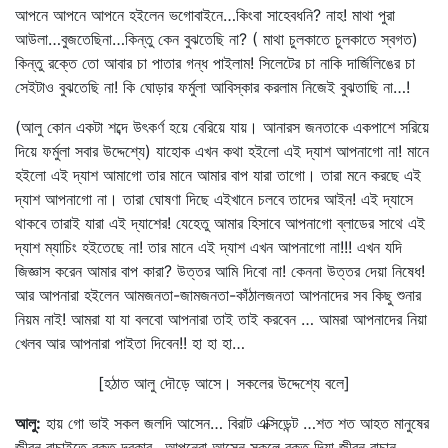
আপনে আপনে আপনে হইলেন ভগোবাইনে…কিংবা সাহেবধনি? নাহ! মাথা পুরা
আউলা…বুজতেছিনা…কিন্তু কেন বুঝতেছি না? ( মাথা চুলকাতে চুলকাতে স্বগত)
কিন্তু রক্তে তো আবার চা পাতার গন্ধ পাইলাম! সিলেটের চা নাকি দার্জিলিঙের চা
সেইটাও বুঝতেছি না! কি ঘোড়ার ফর্মুলা আবিস্কার করলাম নিজেই বুঝতাছি না…!
(আলু কোন একটা শব্দে উৎকর্ণ হয়ে বেরিয়ে যায়। আনারস জনতাকে একপাশে সরিয়ে
দিয়ে ফর্মুলা সবার উদ্দেশ্যে) যাহোক এখন কথা হইলো এই দ্যাশ আপনাগো না! মানে
হইলো এই দ্যাশ আমাগো তার মানে আমার বাপ যারা তাগো। তারা মনে করছে এই
দ্যাশ আপনাগো না। তারা ঘোষণা দিছে এইখানে চলবে তাদের আইন! এই দ্যাসে
থাকবে তারাই যারা এই দ্যাশের! যেহেতু আমার হিসাবে আপনাগো ব্লাডের সাথে এই
দ্যাশ ম্যাচিং হইতেছে না! তার মানে এই দ্যাশ এখন আপনাগো না!!! এখন যদি
জিজ্ঞাস করেন আমার বাপ কারা? উত্তর আমি দিবো না! কেননা উত্তর দেয়া নিষেধ!
আর আপনারা হইলেন আমজনতা-জামজনতা-কাঁঠালজনতা আপনাদের সব কিছু শুনার
নিয়ম নাই! আমরা যা যা বলবো আপনারা তাই তাই করবেন … আমরা আপনাদের নিয়া
খেলব আর আপনারা পাইতা দিবেন!! হা হা হা…
[হঠাত আলু দৌড়ে আসে। সকলের উদ্দেশ্যে বলে]
আলু
:
হায় গো ভাই সকল জলদি আসেন… বিরাট এক্সিডেন্ট …শত শত আহত মানুষের
জীবন বাচাইতে রক্ত দরকার…আপনেরা আসেন সকলে রক্ত দিয়া জীবন বাচান…