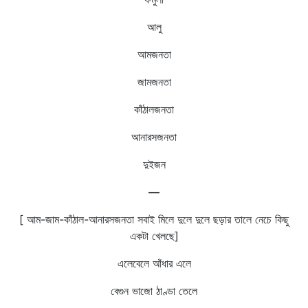
আলু
আমজনতা
জামজনতা
কাঁঠালজনতা
আনারসজনতা
দুইজন
—
[ আম-জাম-কাঁঠাল-আনারসজনতা সবাই মিলে দুলে দুলে ছড়ার তালে নেচে কিছু
একটা খেলছে]
এলেবেলে আঁধার এলে
বেগুন ভাজো ঠাণ্ডা তেলে