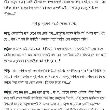
ধইরা মানুষ আন। আমি হইলাম তেনাগো লোক! যেনারা আমারে পাঠাইছেন! মানে যারা
আইজ রক্তে রক্তে বিভাজন চায়। শুনতে পাই এই দেশে মানুষে মানুষে ভীষণ
পিরিত…?
[আলুর প্রবেশ, কণ্ঠে নিচের লাইনটি]
আলু
:
ডোরাকাটা দাগ দেখে বাঘ চেনা যায়…মানুষের রক্তে নাকি ধর্ম পাওয়া যায়? হে
হে… কন গো বস কি কাহিনী? শুনলাম নতুন ফর্মুলা বের করছেন নাকি?
ফর্মুলা
:
সেই জন্যই তো ডাকা…! নিউটনের মাথায় আপেল পড়তেই উনি মধ্যাকর্ষণ
আবিস্কার করলেন! আর আমার পকেটে যখন কয় লক্ষ টাকা ভইরা দিলেন তেনারা আমি
করলাম মানুষের রক্ত থেইকা ধর্ম আবিস্কার…!
আলু
:
বাহ! আপনে হইলেন খানদানি চিট…! এইবার লাগাইতেছেন ধর্মে ধর্মে গিট? হে
হে…। আমি হইলাম আলু! মানে সব পাতে যাই! কিন্তু আপনে দেহি আমার থেইকাও
উপরে দিয়া যান? যা হোক কোন পার্টি কত দিছে কন…?
ফর্মুলা
:
হেই চুপ চুপ …চুপ থাক বান্দর… যা যা…আগে রাস্তা থেইকা ধইরা নিয়ায়!
যারে পাবি তারে আনবি বাদবিচার নাই! হাই কমান্ডের নির্দেশ…এই দেশে ছরাইতে হবে
বিদ্বেষ! মানুষে মানুষে সম্প্রীতি ভালো কথা না! মানুষে মানুষে হানাহানি রক্তপাত
চাই! এ ছাড়া আমাগো ক্ষমতায় আসার অন্য লাইন নাই!(টেনে টেনে বলবে) ইন দ্যা