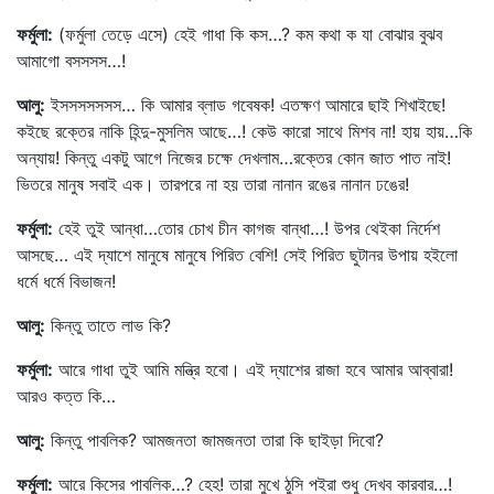
ফর্মুলা
:
(ফর্মুলা তেড়ে এসে) হেই গাধা কি কস…? কম কথা ক যা বোঝার বুঝব
আমাগো বসসসস…!
আলু
:
ইসসসসসসস… কি আমার ব্লাড গবেষক! এতক্ষণ আমারে ছাই শিখাইছে!
কইছে রক্তের নাকি হিন্দু-মুসলিম আছে…! কেউ কারো সাথে মিশব না! হায় হায়…কি
অন্যায়! কিন্তু একটু আগে নিজের চক্ষে দেখলাম…রক্তের কোন জাত পাত নাই!
ভিতরে মানুষ সবাই এক। তারপরে না হয় তারা নানান রঙের নানান ঢঙের!
ফর্মুলা
:
হেই তুই আন্ধা…তোর চোখ চীন কাগজ বান্ধা…! উপর থেইকা নির্দেশ
আসছে… এই দ্যাশে মানুষে মানুষে পিরিত বেশি! সেই পিরিত ছুটানর উপায় হইলো
ধর্মে ধর্মে বিভাজন!
আলু
:
কিন্তু তাতে লাভ কি?
ফর্মুলা
:
আরে গাধা তুই আমি মন্ত্রি হবো। এই দ্যাশের রাজা হবে আমার আব্বারা!
আরও কত্ত কি…
আলু
:
কিন্তু পাবলিক? আমজনতা জামজনতা তারা কি ছাইড়া দিবো?
ফর্মুলা
:
আরে কিসের পাবলিক…? হেহ! তারা মুখে ঠুসি পইরা শুধু দেখব কারবার…!