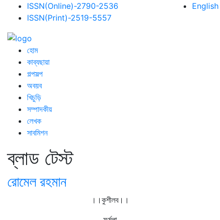
ISSN(Online)-2790-2536
English
ISSN(Print)-2519-5557
হোম
কাব্যছায়া
গল্পসল্প
অবয়ব
খিচুড়ি
সম্পাদকীয়
লেখক
সাবমিশন
ব্লাড টেস্ট
রোমেল রহমান
।।কুশীলব।।
ফর্মুলা