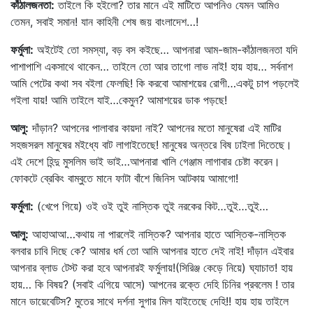
কাঁঠালজনতা
:
তাইলে কি হইলো? তার মানে এই মাটিতে আপনিও যেমন আমিও
তেমন, সবাই সমান! যান কাহিনী শেষ জয় বাংলাদেশ…!
ফর্মুলা
:
অইটেই তো সমস্যা, বড় বস কইছে… আপনারা আম-জাম-কাঁঠালজনতা যদি
পাশাপাশি একসাথে থাকেন… তাইলে তো আর তাগো লাভ নাই! হায় হায়… সর্বনাশ
আমি পেটের কথা সব বইলা ফেলছি! কি করবো আমাশয়ের রোগী…একটু চাপ পড়লেই
গইলা যায়! আমি তাইলে যাই…কেমুন? আমাশয়ের ডাক পড়ছে!
আলু
:
দাঁড়ান? আপনের পালাবার কায়দা নাই? আপনের মতো মানুষেরা এই মাটির
সহজসরল মানুষের মইধ্যে বাট লাগাইতেছে! মানুষের অন্তরে বিষ ঢাইলা দিতেছে।
এই দেশে হিন্দু মুসলিম ভাই ভাই…আপনারা খালি গেঞ্জাম লাগাবার চেষ্টা করেন।
ফোকটে ব্রেকিং বাম্বুতে মানে ফাটা বাঁশে জিনিস আটকায় আমাগো!
ফর্মুলা
:
(খেপে গিয়ে) ওই ওই তুই নাস্তিক তুই নরকের কিট…তুই…তুই…
আলু
:
আহাআআ…কথায় না পারলেই নাস্তিক? আপনার হাতে আস্তিক-নাস্তিক
বলবার চাবি দিছে কে? আমার ধর্ম তো আমি আপনার হাতে দেই নাই! দাঁড়ান এইবার
আপনার ব্লাড টেস্ট করা হবে আপনারই ফর্মুলায়!(সিরিঞ্জ কেড়ে নিয়ে) ঘ্যাচাত! হায়
হায়… কি বিষয়? (সবাই এগিয়ে আসে) আপনের রক্তে দেহি চিনির প্রবলেম ! তার
মানে ডায়েবেটিস? মুতের সাথে দর্শনা সুগার মিল যাইতেছে দেহি!! হায় হায় তাইলে