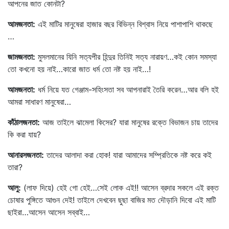
আপনের জাত কোনটা?
আমজনতা
:
এই মাটির মানুষেরা হাজার বছর বিভিন্ন বিশ্বাস নিয়ে পাশাপাশি থাকছে
…
জামজনতা
:
মুসলমানের যিনি সত্যপীর হিন্দুর তিনিই সত্য নারায়ণ…কই কোন সমস্যা
তো কখনো হয় নাই…কারো জাত ধর্ম তো নষ্ট হয় নাই…!
আমজনতা
:
ধর্ম নিয়ে যত গেঞ্জাম-সহিংসতা সব আপনারাই তৈরি করেন…আর বলি হই
আমরা সাধারণ মানুষেরা…
কাঁঠালজনতা
:
আজ তাইলে ঝামেলা কিসের? যারা মানুষের রক্তে বিভাজন চায় তাদের
কি করা যায়?
আনারসজনতা
:
তাদের আলাদা করা হোক! যারা আমাদের সম্প্রিতিকে নষ্ট করে কই
তারা?
আলু
:
(লাফ দিয়ে) হেই গো হেই…সেই লোক এই!! আসেন ব্রদার সকলে এই রক্ত
চোষার পুঙ্গিতে আগুন দেই! তাইলে দেখবেন ছুছা বাজির মত দৌড়ানি দিবো এই মাটি
ছাইরা…আসেন আসেন সব্বাই…