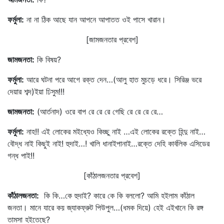
ফর্মুলা
:
না না ঠিক আছে যান আপনে আপাতত ওই পাসে খারান।
[জামজনতার প্রবেশ]
জামজনতা
:
কি বিষয়?
ফর্মুলা
:
আরে ঘটনা পরে আগে রক্ত দেন…(আলু হাত মুচড়ে ধরে। সিরিঞ্জ ভরে
দেয়ার শব্দ)ইয়া ঢিসুম!!!
জামজনতা
:
(আর্তনাদ) ওরে বাপ রে রে রে গেছি রে রে রে রে…
ফর্মুলা
:
নাহ!! এই লোকের মইধ্যেও কিচ্ছু নাই …এই লোকের রক্তে হিন্দু নাই…
বৌদ্ধ নাই কিছুই নাই! হুদাই…! খালি ধানাইপানাই…রক্তে দেহি কার্বলিক এসিডের
গন্ধ পাই!!
[কাঁঠালজনতার প্রবেশ]
কাঁঠালজনতা
:
কি কি…কে হুদাই? কারে কে কি বললো? আমি হইলাম কাঁঠাল
জনতা। মানে যারে কয় জ্যাকফ্রুট পিউপুল…(ধমক দিয়ে) হেই এইখানে কি রঙ্গ
তামসা হইতেছে?