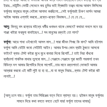
ইয়ার…নাইন্টিন ফোট্টি সেভেনে কয় চুদির ভাই দ্বিজাতি তত্ত্ব নামের আবাল কিসিমের
ফর্মুলায় মানুষরে মানুষ থেইকা আলাদা করছিলো…সেই ফর্মুলারই চিকণ ভার্সন আমরা
আইজ আবার এপ্লাই করবো…রক্তে-রক্তে বিভাজন…! হে হে হে…
আলু
:
কিন্তু বস রক্তের মইধ্যে ধর্মীয় গুনাগুন থাকে কেমনে? কথাডা শুনলে মনে হয়
গাঞ্জা খাইয়া ফরমুলা বানাইছেন…! সব মানুষের রক্তই তো লাল?
ফর্মুলা
:
আরে গাধা ওইখানেই আসল মাল…! সারা জীবন শিখছ কি বাল? আমি হইলাম
ফর্মুলা আমি যেইটা কবো সেইটাই আইন। আমার উপর কোন ব্যাটা ঠুকতে আসবো
ফাইন? ব্লাড টেস্ট কইরা মুখে মুখে বানায়া দিবো রিপোর্ট…! তাই নিয়া বাঁধবো
ক্যাঁচাল! পাবলিক মাথায় তুলবো মাল…! গেঞ্জামে গেঞ্জামে পুরা জাতী পয়মাল! তখন
বিভিন্ন দল আমার রিপোর্টরে দিবো সাপোর্ট…তার মানে রক্তপাত! ফোকটে আমার
আব্বারা করবো এই মাটি লুট! হা হা হা…যা যা মানুষ নিয়ায়…ব্লাড টেস্ট কইরা বাট
লাগাই…!
[আলু চলে যায়। ফর্মুলা তার সিরিঞ্জের যত্ন নিতে ব্যাস্ত হয়। দুইজন মানুষ ফর্মুলার
সামনে দিয়ে কথা বলতে বলতে হেটে যায়! ফর্মুলা তাদের থামায়]