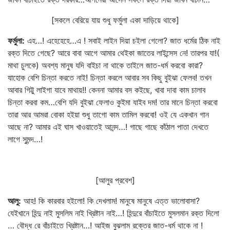
[সকলে বেরিয়ে যায় শুধু ফর্মুলা একা দাড়িয়ে থাকে]
ফর্মুলা
:
এহ…! এহেহেহে…এ ! সবাই লাইন দিয়া চইলা গেলো? জাত ধর্মের ঠিক নাই
রক্ত দিতে গেছে? আরে বাবা আগে আমার থেইকা জাতের লাইন্সেস নে! তারপর যা!(
মাথা চুলকে) অবশ্য মানুষ যদি বাইচা না থাকে তাইলে জাত-ধর্ম করবো কারা?
যাহোক বেশি চিন্তা করতে নাই! চিন্তা করলে আবার সব কিছু বুইঝা ফেলব! তখন
আবার গিট্টু লাইগা যাবে মাথায়!! কেননা আমার বস কইছে, খাবা দাবা কাম চালাব
চিন্তা করবা কম…বেশি যদি বুইঝা ফেলাও কুইমা যাইব দম! তার মানে চিন্তা করবো
তারা আর আমরা বোকা হইয়া শুধু তাগো কাম তামিল করবো! ওই যে একখান গান
আছে না? আমার এই ঘাস খাওয়াতেই আনন্দ…! গাছে গাছে কাঁঠাল পাতা দেখতে
লাগে সুমন্দ…!
[আলুর প্রবেশ]
আলু
:
আহ! কি কারবার হইলো! কি দেখলাম! মানুষে মানুষে এত্ত ভালোবাসা?
যেইখানে হিন্দু নাই মুসলিম নাই খ্রিষ্টান নাই…! হিন্দুরে বাঁচাইতে মুসলমান রক্ত দিলো
… বৌদ্ধ রে বাঁচাইতে খ্রিষ্টান…! আইজ বুঝলাম রক্তের জাত-ধর্ম থাকে না !