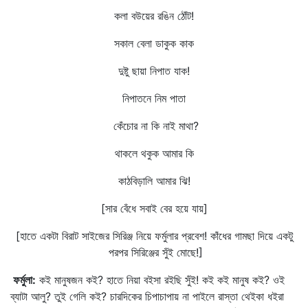
কলা বউয়ের রঙিন ঠোঁট!
সকাল বেলা ডাকুক কাক
দুষ্টু ছায়া নিপাত যাক!
নিপাতনে নিম পাতা
কেঁচোর না কি নাই মাথা?
থাকলে থকুক আমার কি
কাঠবিড়ালি আমার ঝি!
[সার বেঁধে সবাই বের হয়ে যায়]
[হাতে একটা বিরাট সাইজের সিরিঞ্জ নিয়ে ফর্মুলার প্রবেশ! কাঁধের গামছা দিয়ে একটু
পরপর সিরিঞ্জের সুঁই মোছে!]
ফর্মুলা
:
কই মানুষজন কই? হাতে নিয়া বইসা রইছি সুঁই! কই কই মানুষ কই? ওই
ব্যাটা আলু? তুই গেলি কই? চারদিকের চিপাচাপায় না পাইলে রাস্তা থেইকা ধইরা