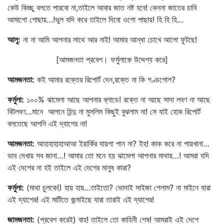
কেউ কিচ্ছু বলতে পারবো না,তাইলে আবার জাত নষ্ট হবে! কেননা জাতের চাবি
আমাগো গোছায়…!ভুল যদি করে তাইলে দিবো ওগো পাছায়! হি হি হি…
আলু
:
না না আমি আপনার সাথে আর নাই! আমার আন্ধা চোখে আলো ফুটছে!
[আমজনতা প্রবেশ। ফর্মুলাকে উদ্দেশ্য করে]
আমজনতা
:
কই আমার রক্তের রিপোর্ট দেন,রক্তে না কি গণ্ডগোল?
ফর্মুলা
:
১০০% ঝামেলা আছে আপনার ব্লাডে! রক্তে না আছে সাদা লবণ না আছে
বিটলবণ…মানে আপনে হিন্দু না মুসলিম কিছুই বুঝলাম না! সে যাই হোক রিপোর্ট
বলতেছে আপনি এই দ্যাশের না!
আমজনতা
:
আহাহাহাহাআআ ইয়ার্কির যায়গা পান না? ইহ! কাক করে না পায়খানা…
ভাব দেখায় সব জানা…! আমার তো মনে হয় ঝামেলা আপনার মাথায়…! আমরা যদি
এই দেশের না হই তাইলে এই দেশের মানুষ কারা?
ফর্মুলা
:
(মাথা চুলকে!) হায় হায়…তাইতো? ভোদাই সাইজা গেলাম? না মাইনে যারা
এই দ্যাশের! এই মাটিতে জন্মাইছে যারা তারাই এই দ্যাশের!
জামজনতা
:
(প্রবেশ করেই) বাহ! তাইলে তো কাহিনী শেষ! আমরাই এই দেশে