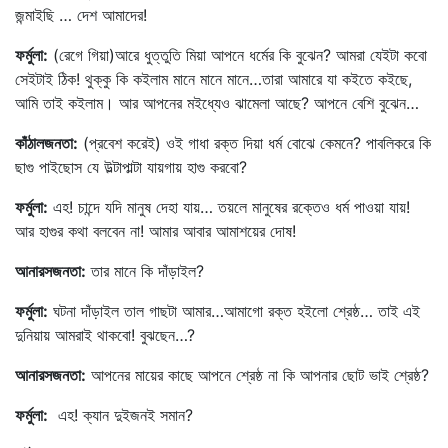
জন্মাইছি … দেশ আমাদের!
ফর্মুলা
:
(রেগে গিয়া)আরে ধুত্তুতি মিয়া আপনে ধর্মের কি বুঝেন? আমরা যেইটা কবো
সেইটাই ঠিক! থুক্কু কি কইলাম মানে মানে মানে…তারা আমারে যা কইতে কইছে,
আমি তাই কইলাম। আর আপনের মইধ্যেও ঝামেলা আছে? আপনে বেশি বুঝেন…
কাঁঠালজনতা
:
(প্রবেশ করেই) ওই গাধা রক্ত দিয়া ধর্ম বোঝে কেমনে? পাবলিকরে কি
ছাগু পাইছোস যে উল্টাপাল্টা যায়গায় হাগু করবো?
ফর্মুলা
:
এহ! চান্দে যদি মানুষ দেহা যায়… তয়লে মানুষের রক্তেও ধর্ম পাওয়া যায়!
আর হাগুর কথা বলবেন না! আমার আবার আমাশয়ের দোষ!
আনারসজনতা
:
তার মানে কি দাঁড়াইল?
ফর্মুলা
:
ঘটনা দাঁড়াইল তাল গাছটা আমার…আমাগো রক্ত হইলো শ্রেষ্ঠ… তাই এই
দুনিয়ায় আমরাই থাকবো! বুঝছেন…?
আনারসজনতা
:
আপনের মায়ের কাছে আপনে শ্রেষ্ঠ না কি আপনার ছোট ভাই শ্রেষ্ঠ?
ফর্মুলা
:
এহ! ক্যান দুইজনই সমান?