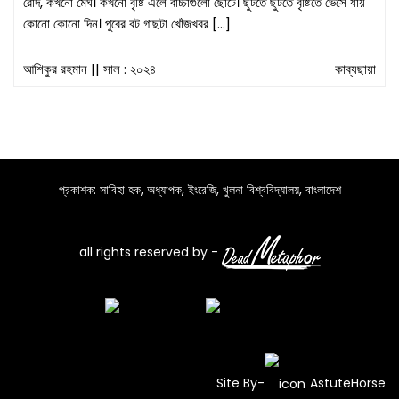
রোদ, কখনো মেঘ। কখনো বৃষ্টি এলে বাচ্চাগুলো ছোটে। ছুটতে ছুটতে বৃষ্টিতে ভেসে যায়
কোনো কোনো দিন। পুবের বট গাছটা খোঁজখবর […]
আশিকুর রহমান
|| সাল : ২০২৪
কাব্যছায়া
প্রকাশক: সাবিহা হক, অধ্যাপক, ইংরেজি, খুলনা বিশ্ববিদ্যালয়, বাংলাদেশ
all rights reserved by -
Site By-
AstuteHorse