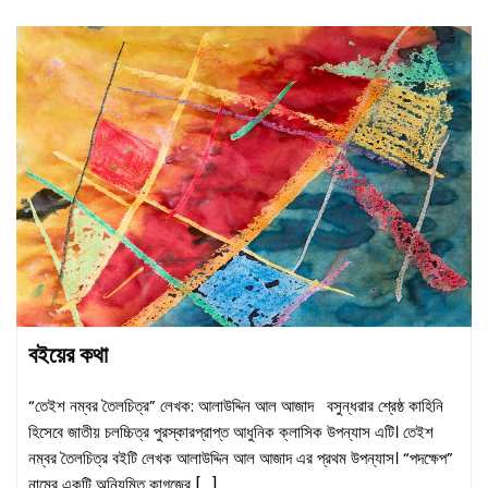
বইয়ের কথা
“তেইশ নম্বর তৈলচিত্র” লেখক: আলাউদ্দিন আল আজাদ বসুন্ধরার শ্রেষ্ঠ কাহিনি
হিসেবে জাতীয় চলচ্চিত্র পুরস্কারপ্রাপ্ত আধুনিক ক্লাসিক উপন্যাস এটি। তেইশ
নম্বর তৈলচিত্র বইটি লেখক আলাউদ্দিন আল আজাদ এর প্রথম উপন্যাস। “পদক্ষেপ”
নামের একটি অনিয়মিত কাগজের […]