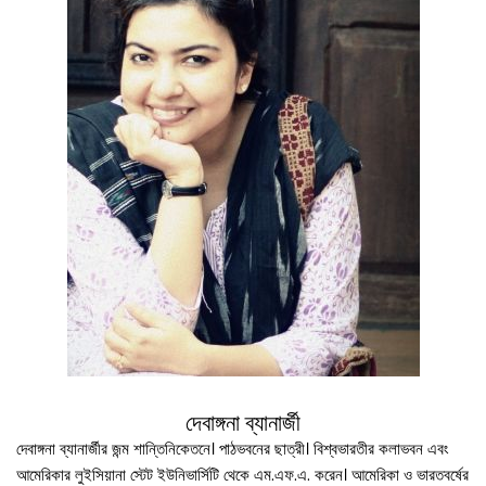
দেবাঙ্গনা ব্যানার্জী
দেবাঙ্গনা ব্যানার্জীর জন্ম শান্তিনিকেতনে। পাঠভবনের ছাত্রী। বিশ্বভারতীর কলাভবন এবং
আমেরিকার লুইসিয়ানা স্টেট ইউনিভার্সিটি থেকে এম.এফ.এ. করেন। আমেরিকা ও ভারতবর্ষের