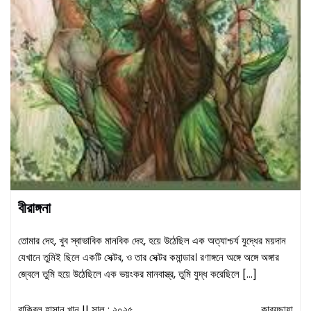
বীরাঙ্গনা
তোমার দেহ, খুব স্বাভাবিক মানবিক দেহ, হয়ে উঠেছিল এক অত্যাশ্চর্য যুদ্ধের ময়দান
যেখানে তুমিই ছিলে একটি সেক্টর, ও তার সেক্টর কমান্ডার। রণাঙ্গনে অঙ্গে অঙ্গে অঙ্গার
জ্বেলে তুমি হয়ে উঠেছিলে এক ভয়ংকর মানবাস্ত্র, তুমি যুদ্ধ করেছিলে […]
রাকিবুল হাসান খান
|| সাল : ২০২৫
কাব্যছায়া