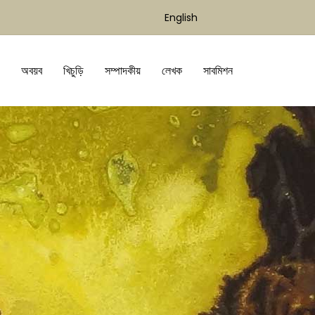
English
অবয়ব
খিচুড়ি
সম্পাদকীয়
লেখক
সাবমিশন