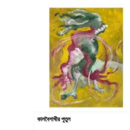
কালবৈশাখীর পুতুল