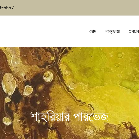
19-5557
হোম
কাব্যছায়া
গল্পসল্প
শাহরিয়ার পারভেজ