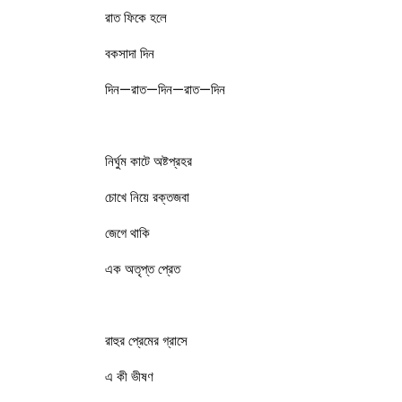
রাত ফিকে হলে
বকসাদা দিন
দিন—রাত—দিন—রাত—দিন
নির্ঘুম কাটে অষ্টপ্রহর
চোখে নিয়ে রক্তজবা
জেগে থাকি
এক অতৃপ্ত প্রেত
রাহুর প্রেমের গ্রাসে
এ কী ভীষণ